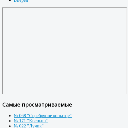
Вперед
Самые просматриваемые
№ 068 "Серебряное копытце"
№ 171 "Крепыш"
№ 022 "Лучик"