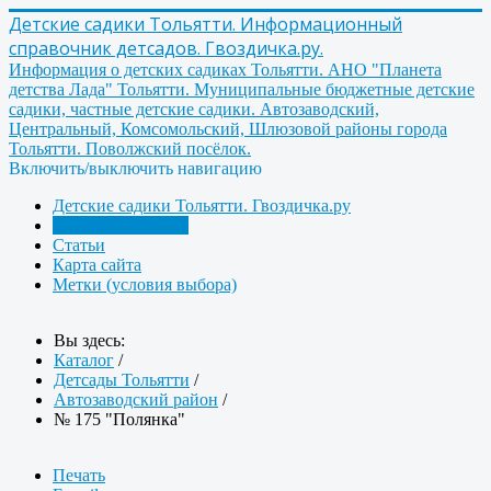
Детские садики Тольятти. Информационный
справочник детсадов. Гвоздичка.ру.
Информация о детских садиках Тольятти. АНО "Планета
детства Лада" Тольятти. Муниципальные бюджетные детские
садики, частные детские садики. Автозаводский,
Центральный, Комсомольский, Шлюзовой районы города
Тольятти. Поволжский посёлок.
Включить/выключить навигацию
Детские садики Тольятти. Гвоздичка.ру
Детсады Тольятти
Статьи
Карта сайта
Метки (условия выбора)
Вы здесь:
Каталог
/
Детсады Тольятти
/
Автозаводский район
/
№ 175 "Полянка"
Печать