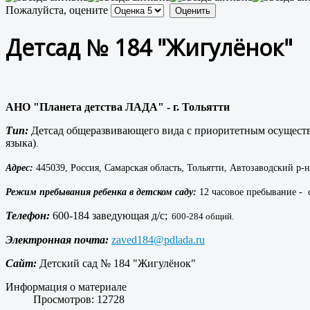
Пожалуйста, оцените
Детсад № 184 "Жигулёнок"
АНО "Планета детства ЛАДА" - г. Тольятти
Тип:
Детсад общеразвивающего вида с приоритетным осущест
языка)
.
Адрес:
445039, Россия, Самарская область, Тольятти, Автозаводский р-н
Режим пребывания ребенка в детском саду:
12 часовое пребывание - с
Телефон:
600-184 заведующая д/с;
600-284 общий.
Электронная почта:
zaved184@pdlada.ru
Сайт:
Детский сад № 184 "Жигулёнок"
Информация о материале
Просмотров: 12728