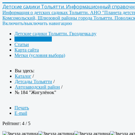
Детские садики Тольятти. Информационный справочник
Информация о детских садиках Тольятти. АНО "Планета детст
Комсомольский, Шлюзовой районы города Тольятти. Поволжск
Включить/выключить навигацию
Детские садики Тольятти. Гвоздичка.ру
Детсады Тольятти
Статьи
Карта сайта
Метки (условия выбора)
Вы здесь:
Каталог
/
Детсады Тольятти
/
Автозаводский район
/
№ 184 "Жигулёнок"
Печать
E-mail
Рейтинг:
4
/
5