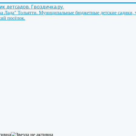
 детсадов. Гвоздичка.ру.
ва Лада" Тольятти. Муниципальные бюджетные детские садики, 
ий посёлок.