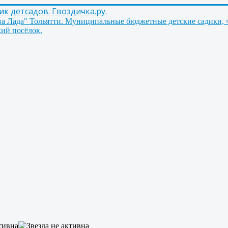
 детсадов. Гвоздичка.ру.
ва Лада" Тольятти. Муниципальные бюджетные детские садики, 
ий посёлок.