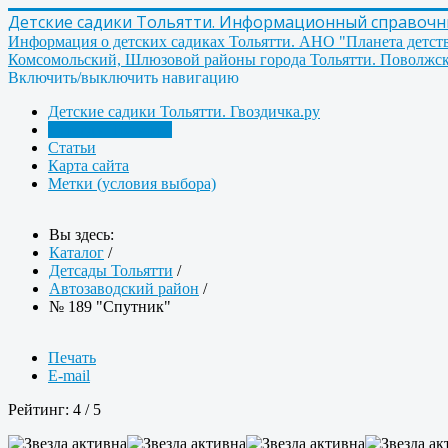
Детские садики Тольятти. Информационный справочник
Информация о детских садиках Тольятти. АНО "Планета детст
Комсомольский, Шлюзовой районы города Тольятти. Поволжск
Включить/выключить навигацию
Детские садики Тольятти. Гвоздичка.ру
Детсады Тольятти
Статьи
Карта сайта
Метки (условия выбора)
Вы здесь:
Каталог
/
Детсады Тольятти
/
Автозаводский район
/
№ 189 "Спутник"
Печать
E-mail
Рейтинг:
4
/
5