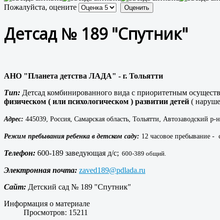
Пожалуйста, оцените
Детсад № 189 "Спутник"
АНО "Планета детства ЛАДА" - г. Тольятти
Тип:
Детсад комбинированного вида с приоритетным осущест
физическом ( или психологическом ) развитии детей
( наруше
Адрес:
445039, Россия, Самарская область, Тольятти, Автозаводский р-н
Режим пребывания ребенка в детском саду:
12 часовое пребывание - с
Телефон:
600-189 заведующая д/с;
600-389 общий.
Электронная почта:
zaved189@pdlada.ru
Сайт:
Детский сад № 189 "Спутник"
Информация о материале
Просмотров: 15211