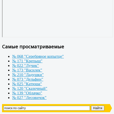
Самые просматриваемые
№ 068 "Серебряное копытце"
№ 171 "Крепыш"
№ 022 "Лучик"
№ 173 "Василек"
№ 210 "Ладушки"
№ 073 "Дельфин"
№ 025 "Катюша"
№ 120 "Сказочный"
№ 139 "Облачко"
№ 027 "Лесовичок"