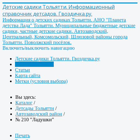
Детские садики Тольятти. Информационный
справочник детсадов. Гвоздичка.ру.
Информация о детских садиках Тольятти. АНО "Планета
детства Лада" Тольятти. Муниципальные бюджетные детские
садики, частные детские садики. Автозаводский,
Центральный, Комсомольский, Шлюзовой районы города
Тольятти. Поволжский посёлок.
Включить/выключить навигацию
Детские садики Тольятти. Гвоздичка.ру
Детсады Тольятти
Статьи
Карта сайта
Метки (условия выбора)
Вы здесь:
Каталог
/
Детсады Тольятти
/
Автозаводский район
/
№ 210 "Ладушки"
Печать