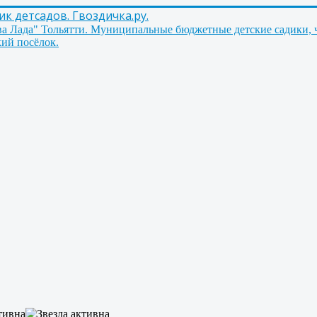
 детсадов. Гвоздичка.ру.
ва Лада" Тольятти. Муниципальные бюджетные детские садики, 
ий посёлок.