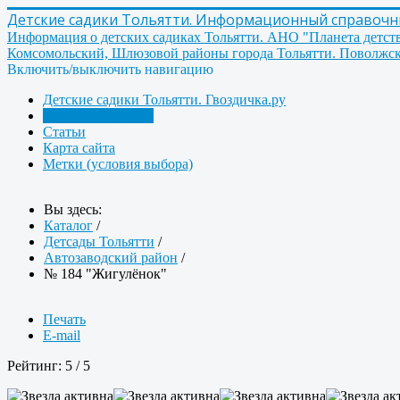
Детские садики Тольятти. Информационный справочник
Информация о детских садиках Тольятти. АНО "Планета детст
Комсомольский, Шлюзовой районы города Тольятти. Поволжск
Включить/выключить навигацию
Детские садики Тольятти. Гвоздичка.ру
Детсады Тольятти
Статьи
Карта сайта
Метки (условия выбора)
Вы здесь:
Каталог
/
Детсады Тольятти
/
Автозаводский район
/
№ 184 "Жигулёнок"
Печать
E-mail
Рейтинг:
5
/
5