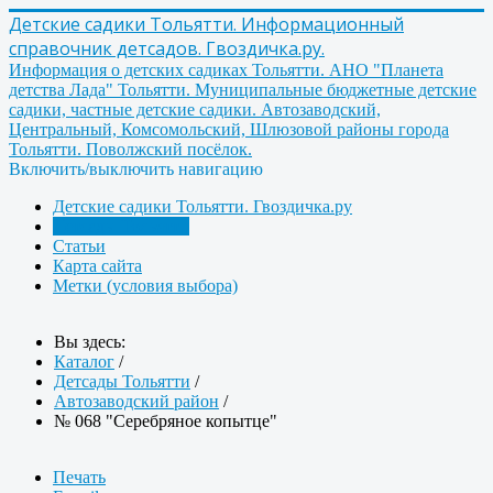
Детские садики Тольятти. Информационный
справочник детсадов. Гвоздичка.ру.
Информация о детских садиках Тольятти. АНО "Планета
детства Лада" Тольятти. Муниципальные бюджетные детские
садики, частные детские садики. Автозаводский,
Центральный, Комсомольский, Шлюзовой районы города
Тольятти. Поволжский посёлок.
Включить/выключить навигацию
Детские садики Тольятти. Гвоздичка.ру
Детсады Тольятти
Статьи
Карта сайта
Метки (условия выбора)
Вы здесь:
Каталог
/
Детсады Тольятти
/
Автозаводский район
/
№ 068 "Серебряное копытце"
Печать