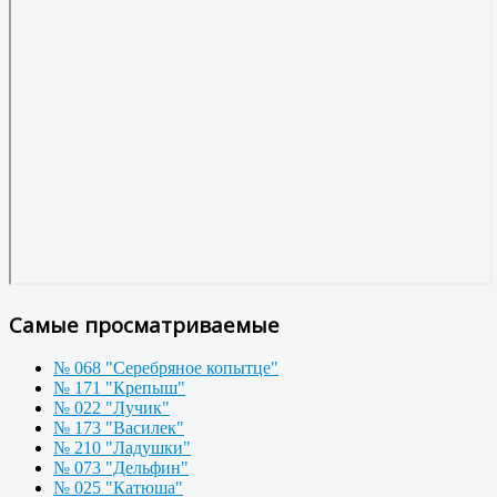
Самые просматриваемые
№ 068 "Серебряное копытце"
№ 171 "Крепыш"
№ 022 "Лучик"
№ 173 "Василек"
№ 210 "Ладушки"
№ 073 "Дельфин"
№ 025 "Катюша"