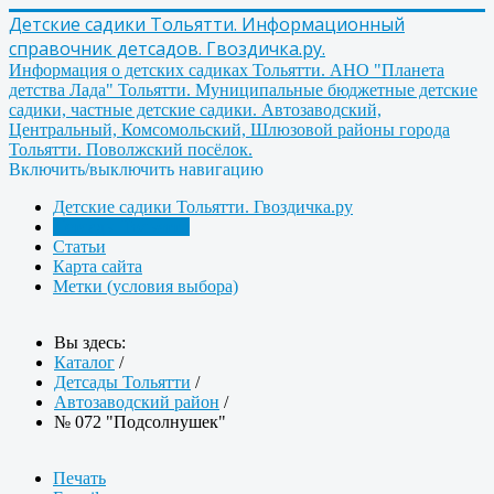
Детские садики Тольятти. Информационный
справочник детсадов. Гвоздичка.ру.
Информация о детских садиках Тольятти. АНО "Планета
детства Лада" Тольятти. Муниципальные бюджетные детские
садики, частные детские садики. Автозаводский,
Центральный, Комсомольский, Шлюзовой районы города
Тольятти. Поволжский посёлок.
Включить/выключить навигацию
Детские садики Тольятти. Гвоздичка.ру
Детсады Тольятти
Статьи
Карта сайта
Метки (условия выбора)
Вы здесь:
Каталог
/
Детсады Тольятти
/
Автозаводский район
/
№ 072 "Подсолнушек"
Печать