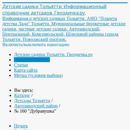
Детские садики Тольятти. Информационный
справочник детсадов. Гвоздичка.ру.
Информация о детских садиках Тольятти. АНО "Планета
детства Лада" Тольятти. Муниципальные бюджетные детские
садики, частные детские садики. Автозаводский,
Центральный, Комсомольский, Шлюзовой районы города
Тольятти. Поволжский посёлок.
Включить/выключить навигацию
Детские садики Тольятти. Гвоздичка.ру
Детсады Тольятти
Статьи
Карта сайта
Метки (условия выбора)
Вы здесь:
Каталог
/
Детсады Тольятти
/
Автозаводский район
/
№ 160 "Дубравушка"
Печать