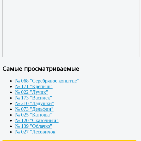
Самые просматриваемые
№ 068 "Серебряное копытце"
№ 171 "Крепыш"
№ 022 "Лучик"
№ 173 "Василек"
№ 210 "Ладушки"
№ 073 "Дельфин"
№ 025 "Катюша"
№ 120 "Сказочный"
№ 139 "Облачко"
№ 027 "Лесовичок"