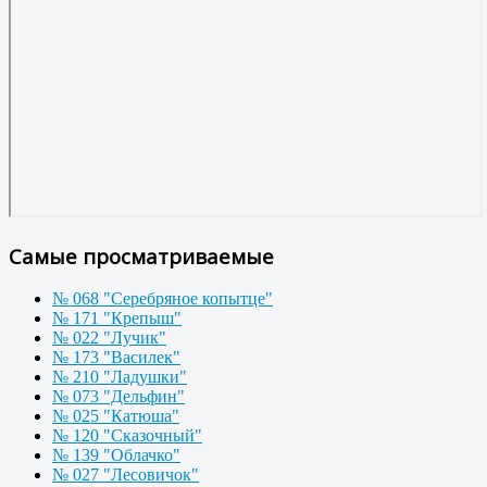
Самые просматриваемые
№ 068 "Серебряное копытце"
№ 171 "Крепыш"
№ 022 "Лучик"
№ 173 "Василек"
№ 210 "Ладушки"
№ 073 "Дельфин"
№ 025 "Катюша"
№ 120 "Сказочный"
№ 139 "Облачко"
№ 027 "Лесовичок"