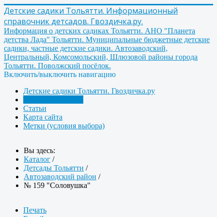
Детские садики Тольятти. Информационный
справочник детсадов. Гвоздичка.ру.
Информация о детских садиках Тольятти. АНО "Планета
детства Лада" Тольятти. Муниципальные бюджетные детские
садики, частные детские садики. Автозаводский,
Центральный, Комсомольский, Шлюзовой районы города
Тольятти. Поволжский посёлок.
Включить/выключить навигацию
Детские садики Тольятти. Гвоздичка.ру
Детсады Тольятти
Статьи
Карта сайта
Метки (условия выбора)
Вы здесь:
Каталог
/
Детсады Тольятти
/
Автозаводский район
/
№ 159 "Соловушка"
Печать