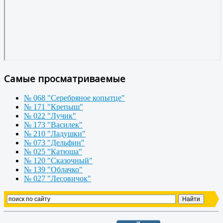
Самые просматриваемые
№ 068 "Серебряное копытце"
№ 171 "Крепыш"
№ 022 "Лучик"
№ 173 "Василек"
№ 210 "Ладушки"
№ 073 "Дельфин"
№ 025 "Катюша"
№ 120 "Сказочный"
№ 139 "Облачко"
№ 027 "Лесовичок"