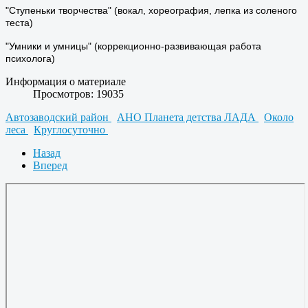
"Ступеньки творчества" (вокал, хореография, лепка из соленого
теста)
"Умники и умницы" (коррекционно-развивающая работа
психолога)
Информация о материале
Просмотров: 19035
Автозаводский район
АНО Планета детства ЛАДА
Около
леса
Круглосуточно
Назад
Вперед