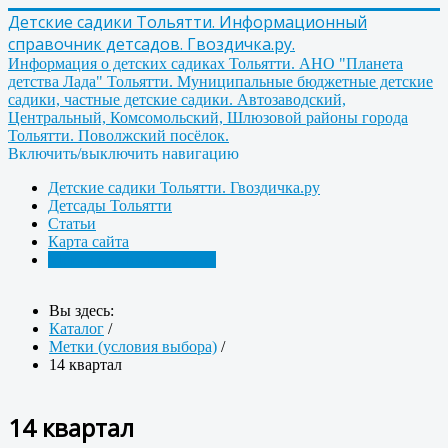
Детские садики Тольятти. Информационный
справочник детсадов. Гвоздичка.ру.
Информация о детских садиках Тольятти. АНО "Планета
детства Лада" Тольятти. Муниципальные бюджетные детские
садики, частные детские садики. Автозаводский,
Центральный, Комсомольский, Шлюзовой районы города
Тольятти. Поволжский посёлок.
Включить/выключить навигацию
Детские садики Тольятти. Гвоздичка.ру
Детсады Тольятти
Статьи
Карта сайта
Метки (условия выбора)
Вы здесь:
Каталог
/
Метки (условия выбора)
/
14 квартал
14 квартал