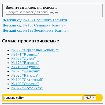
Введите заголовок для поиска...
Детский сад № 187 Солнышко Тольятти
Детский сад № 188 Степашка Тольятти
Детский сад № 193 Земляничка Тольятти
Самые просматриваемые
№ 068 "Серебряное копытце"
№ 171 "Крепыш"
№ 022 "Лучик"
№ 173 "Василек"
№ 210 "Ладушки"
№ 073 "Дельфин"
№ 025 "Катюша"
№ 120 "Сказочный"
№ 139 "Облачко"
№ 027 "Лесовичок"