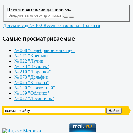
Введите заголовок для поиска...
Детский сад № 102 Веселые звоночки Тольятти
Самые просматриваемые
№ 068 "Серебряное копытце"
№ 171 "Крепыш"
№ 022 "Лучик"
№ 173 "Василек"
№ 210 "Ладушки"
№ 073 "Дельфин"
№ 025 "Катюша"
№ 120 "Сказочный"
№ 139 "Облачко"
№ 027 "Лесовичок"