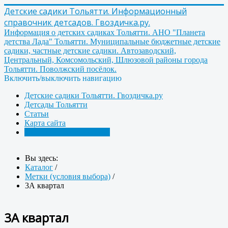
Детские садики Тольятти. Информационный
справочник детсадов. Гвоздичка.ру.
Информация о детских садиках Тольятти. АНО "Планета
детства Лада" Тольятти. Муниципальные бюджетные детские
садики, частные детские садики. Автозаводский,
Центральный, Комсомольский, Шлюзовой районы города
Тольятти. Поволжский посёлок.
Включить/выключить навигацию
Детские садики Тольятти. Гвоздичка.ру
Детсады Тольятти
Статьи
Карта сайта
Метки (условия выбора)
Вы здесь:
Каталог
/
Метки (условия выбора)
/
3А квартал
3А квартал