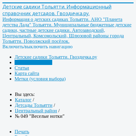
Детские садики Тольятти. Информационный
справочник детсадов. Гвоздичка.ру.
Информация о детских садиках Тольятти. АНО "Планета
детства Лада" Тольятти. Муниципальные бюджетные детские
садики, частные детские садики. Автозаводский,
Центральный, Комсомольский, Шлюзовой районы города
Тольятти. Поволжский посёлок.
Включить/выключить навигацию
Детские садики Тольятти. Гвоздичка.ру
Детсады Тольятти
Статьи
Карта сайта
Метки (условия выбора)
Вы здесь:
Каталог
/
Детсады Тольятти
/
Центральный район
/
№ 049 "Веселые нотки"
Печать