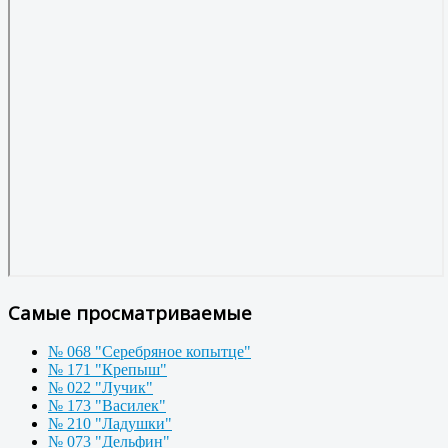
Самые просматриваемые
№ 068 "Серебряное копытце"
№ 171 "Крепыш"
№ 022 "Лучик"
№ 173 "Василек"
№ 210 "Ладушки"
№ 073 "Дельфин"