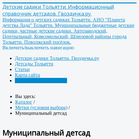
Детские садики Тольятти. Информационный
справочник детсадов. Гвоздичка.ру.
Информация о детских садиках Тольятти. АНО "Планета
детства Лада" Тольятти. Муниципальные бюджетные детские
садики, частные детские садики. Автозаводский,
Центральный, Комсомольский, Шлюзовой районы города
Тольятти. Поволжский посёлок.
Включить/выключить навигацию
Детские садики Тольятти. Гвоздичка.ру
Детсады Тольятти
Статьи
Карта сайта
Метки (условия выбора)
Вы здесь:
Каталог
/
Метки (условия выбора)
/
Муниципальный детсад
Муниципальный детсад