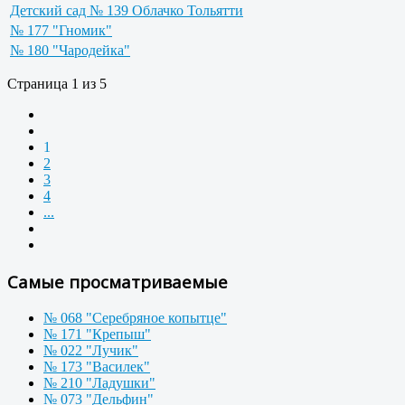
Детский сад № 139 Облачко Тольятти
№ 177 "Гномик"
№ 180 "Чародейка"
Страница 1 из 5
1
2
3
4
...
Самые просматриваемые
№ 068 "Серебряное копытце"
№ 171 "Крепыш"
№ 022 "Лучик"
№ 173 "Василек"
№ 210 "Ладушки"
№ 073 "Дельфин"