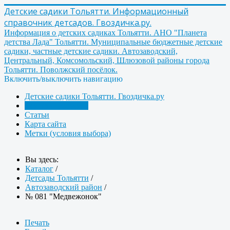
Детские садики Тольятти. Информационный
справочник детсадов. Гвоздичка.ру.
Информация о детских садиках Тольятти. АНО "Планета
детства Лада" Тольятти. Муниципальные бюджетные детские
садики, частные детские садики. Автозаводский,
Центральный, Комсомольский, Шлюзовой районы города
Тольятти. Поволжский посёлок.
Включить/выключить навигацию
Детские садики Тольятти. Гвоздичка.ру
Детсады Тольятти
Статьи
Карта сайта
Метки (условия выбора)
Вы здесь:
Каталог
/
Детсады Тольятти
/
Автозаводский район
/
№ 081 "Медвежонок"
Печать