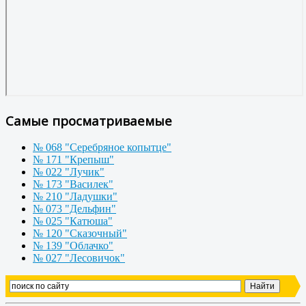
Самые просматриваемые
№ 068 "Серебряное копытце"
№ 171 "Крепыш"
№ 022 "Лучик"
№ 173 "Василек"
№ 210 "Ладушки"
№ 073 "Дельфин"
№ 025 "Катюша"
№ 120 "Сказочный"
№ 139 "Облачко"
№ 027 "Лесовичок"