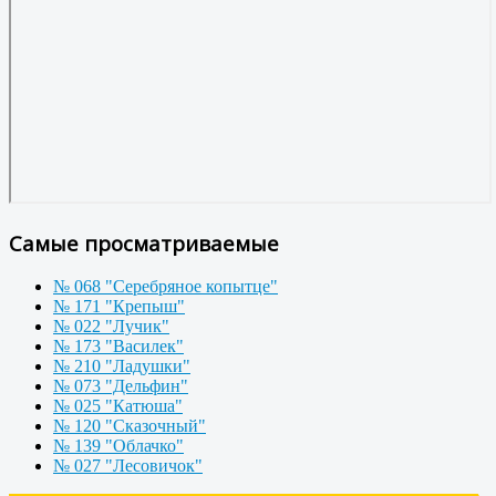
Самые просматриваемые
№ 068 "Серебряное копытце"
№ 171 "Крепыш"
№ 022 "Лучик"
№ 173 "Василек"
№ 210 "Ладушки"
№ 073 "Дельфин"
№ 025 "Катюша"
№ 120 "Сказочный"
№ 139 "Облачко"
№ 027 "Лесовичок"