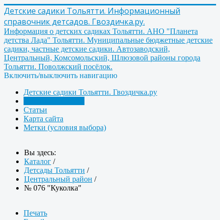
Детские садики Тольятти. Информационный
справочник детсадов. Гвоздичка.ру.
Информация о детских садиках Тольятти. АНО "Планета
детства Лада" Тольятти. Муниципальные бюджетные детские
садики, частные детские садики. Автозаводский,
Центральный, Комсомольский, Шлюзовой районы города
Тольятти. Поволжский посёлок.
Включить/выключить навигацию
Детские садики Тольятти. Гвоздичка.ру
Детсады Тольятти
Статьи
Карта сайта
Метки (условия выбора)
Вы здесь:
Каталог
/
Детсады Тольятти
/
Центральный район
/
№ 076 "Куколка"
Печать