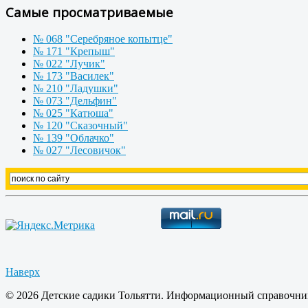
Самые просматриваемые
№ 068 "Серебряное копытце"
№ 171 "Крепыш"
№ 022 "Лучик"
№ 173 "Василек"
№ 210 "Ладушки"
№ 073 "Дельфин"
№ 025 "Катюша"
№ 120 "Сказочный"
№ 139 "Облачко"
№ 027 "Лесовичок"
Наверх
© 2026 Детские садики Тольятти. Информационный справочник