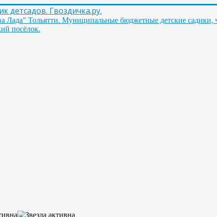
 детсадов. Гвоздичка.ру.
ва Лада" Тольятти. Муниципальные бюджетные детские садики, 
ий посёлок.