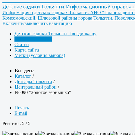
Детские садики Тольятти. Информационный справочник
Информация о детских садиках Тольятти. АНО "Планета детст
Комсомольский, Шлюзовой районы города Тольятти. Поволжск
Включить/выключить навигацию
Детские садики Тольятти. Гвоздичка.ру
Детсады Тольятти
Статьи
Карта сайта
Метки (условия выбора)
Вы здесь:
Каталог
/
Детсады Тольятти
/
Центральный район
/
№ 090 "Золотое зернышко"
Печать
E-mail
Рейтинг:
5
/
5