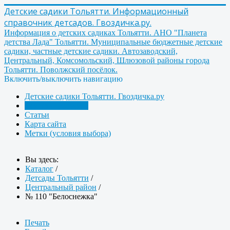
Детские садики Тольятти. Информационный
справочник детсадов. Гвоздичка.ру.
Информация о детских садиках Тольятти. АНО "Планета
детства Лада" Тольятти. Муниципальные бюджетные детские
садики, частные детские садики. Автозаводский,
Центральный, Комсомольский, Шлюзовой районы города
Тольятти. Поволжский посёлок.
Включить/выключить навигацию
Детские садики Тольятти. Гвоздичка.ру
Детсады Тольятти
Статьи
Карта сайта
Метки (условия выбора)
Вы здесь:
Каталог
/
Детсады Тольятти
/
Центральный район
/
№ 110 "Белоснежка"
Печать