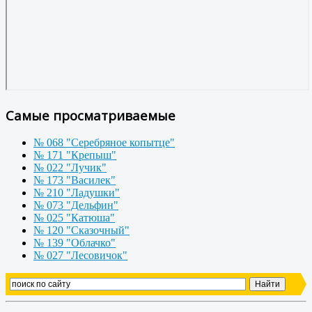
Самые просматриваемые
№ 068 "Серебряное копытце"
№ 171 "Крепыш"
№ 022 "Лучик"
№ 173 "Василек"
№ 210 "Ладушки"
№ 073 "Дельфин"
№ 025 "Катюша"
№ 120 "Сказочный"
№ 139 "Облачко"
№ 027 "Лесовичок"