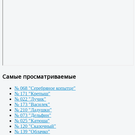
Самые просматриваемые
№ 068 "Серебряное копытце"
№ 171 "Крепыш"
№ 022 "Лучик"
№ 173 "Василек"
№ 210 "Ладушки"
№ 073 "Дельфин"
№ 025 "Катюша"
№ 120 "Сказочный"
№ 139 "Облачко"