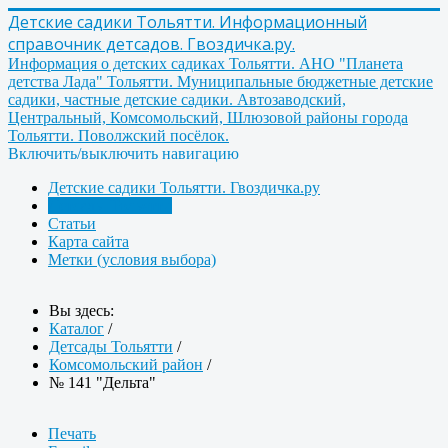
Детские садики Тольятти. Информационный
справочник детсадов. Гвоздичка.ру.
Информация о детских садиках Тольятти. АНО "Планета
детства Лада" Тольятти. Муниципальные бюджетные детские
садики, частные детские садики. Автозаводский,
Центральный, Комсомольский, Шлюзовой районы города
Тольятти. Поволжский посёлок.
Включить/выключить навигацию
Детские садики Тольятти. Гвоздичка.ру
Детсады Тольятти
Статьи
Карта сайта
Метки (условия выбора)
Вы здесь:
Каталог
/
Детсады Тольятти
/
Комсомольский район
/
№ 141 "Дельта"
Печать