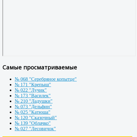
Самые просматриваемые
№ 068 "Серебряное копытце"
№ 171 "Крепыш"
№ 022 "Лучик"
№ 173 "Василек"
№ 210 "Ладушки"
№ 073 "Дельфин"
№ 025 "Катюша"
№ 120 "Сказочный"
№ 139 "Облачко"
№ 027 "Лесовичок"