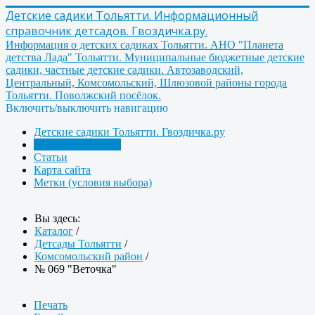
Детские садики Тольятти. Информационный
справочник детсадов. Гвоздичка.ру.
Информация о детских садиках Тольятти. АНО "Планета
детства Лада" Тольятти. Муниципальные бюджетные детские
садики, частные детские садики. Автозаводский,
Центральный, Комсомольский, Шлюзовой районы города
Тольятти. Поволжский посёлок.
Включить/выключить навигацию
Детские садики Тольятти. Гвоздичка.ру
Детсады Тольятти
Статьи
Карта сайта
Метки (условия выбора)
Вы здесь:
Каталог
/
Детсады Тольятти
/
Комсомольский район
/
№ 069 "Веточка"
Печать