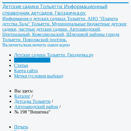
Детские садики Тольятти. Информационный
справочник детсадов. Гвоздичка.ру.
Информация о детских садиках Тольятти. АНО "Планета
детства Лада" Тольятти. Муниципальные бюджетные детские
садики, частные детские садики. Автозаводский,
Центральный, Комсомольский, Шлюзовой районы города
Тольятти. Поволжский посёлок.
Включить/выключить навигацию
Детские садики Тольятти. Гвоздичка.ру
Детсады Тольятти
Статьи
Карта сайта
Метки (условия выбора)
Вы здесь:
Каталог
/
Детсады Тольятти
/
Автозаводский район
/
№ 198 "Вишенка"
Печать