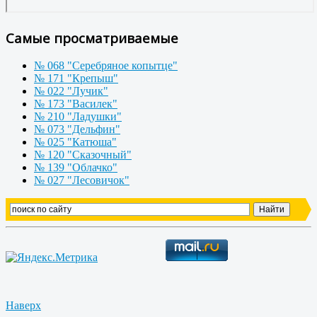
Самые просматриваемые
№ 068 "Серебряное копытце"
№ 171 "Крепыш"
№ 022 "Лучик"
№ 173 "Василек"
№ 210 "Ладушки"
№ 073 "Дельфин"
№ 025 "Катюша"
№ 120 "Сказочный"
№ 139 "Облачко"
№ 027 "Лесовичок"
Наверх