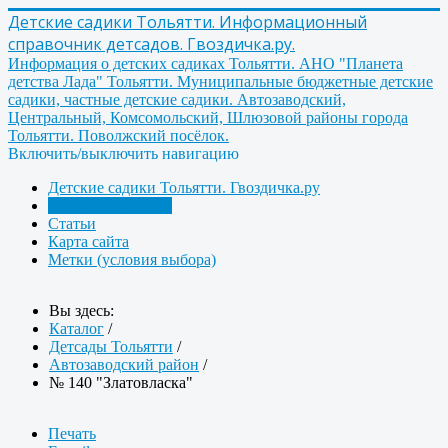
Детские садики Тольятти. Информационный
справочник детсадов. Гвоздичка.ру.
Информация о детских садиках Тольятти. АНО "Планета
детства Лада" Тольятти. Муниципальные бюджетные детские
садики, частные детские садики. Автозаводский,
Центральный, Комсомольский, Шлюзовой районы города
Тольятти. Поволжский посёлок.
Включить/выключить навигацию
Детские садики Тольятти. Гвоздичка.ру
Детсады Тольятти
Статьи
Карта сайта
Метки (условия выбора)
Вы здесь:
Каталог
/
Детсады Тольятти
/
Автозаводский район
/
№ 140 "Златовласка"
Печать