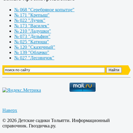
№ 068 "Серебряное копытце"
№ 171 "Крепыш"
№ 022 "Лучик"
№ 173 "Василек"
№ 210 "Ладушки"
№ 073 "Дельфин"
№ 025 "Катюша"
№ 120 "Сказочный"
№ 139 "Облачко"
№ 027 "Лесовичок"
Наверх
© 2026 Детские садики Тольятти. Информационный
справочник. Гвоздичка.ру.