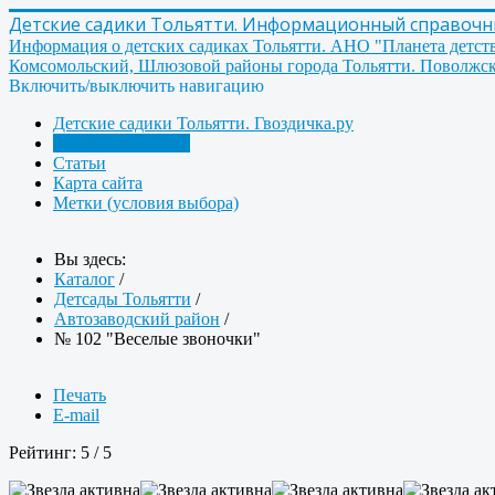
Детские садики Тольятти. Информационный справочник
Информация о детских садиках Тольятти. АНО "Планета детст
Комсомольский, Шлюзовой районы города Тольятти. Поволжск
Включить/выключить навигацию
Детские садики Тольятти. Гвоздичка.ру
Детсады Тольятти
Статьи
Карта сайта
Метки (условия выбора)
Вы здесь:
Каталог
/
Детсады Тольятти
/
Автозаводский район
/
№ 102 "Веселые звоночки"
Печать
E-mail
Рейтинг:
5
/
5