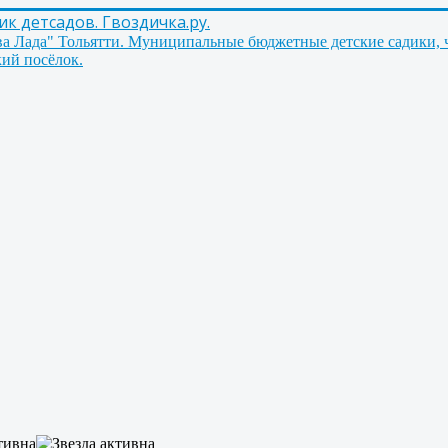
 детсадов. Гвоздичка.ру.
ва Лада" Тольятти. Муниципальные бюджетные детские садики, 
ий посёлок.