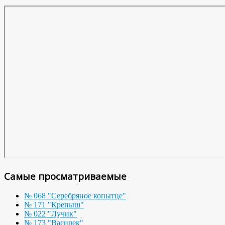
Самые просматриваемые
№ 068 "Серебряное копытце"
№ 171 "Крепыш"
№ 022 "Лучик"
№ 173 "Василек"