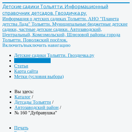
Детские садики Тольятти. Информационный
справочник детсадов. Гвоздичка.ру.
Информация о детских садиках Тольятти. АНО "Планета
детства Лада" Тольятти. Муниципальные бюджетные детские
садики, частные детские садики. Автозаводский,
Центральный, Комсомольский, Шлюзовой районы города
Тольятти. Поволжский посёлок.
Включить/выключить навигацию
Детские садики Тольятти. Гвоздичка.ру
Детсады Тольятти
Статьи
Карта сайта
Метки (условия выбора)
Вы здесь:
Каталог
/
Детсады Тольятти
/
Автозаводский район
/
№ 160 "Дубравушка"
Печать