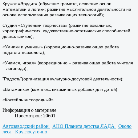
Кружок «Эрудит» (обучение грамоте, освоение основ
математики и логики; развитие мыслительной деятельности на
основе использования развивающих технологий);
Студия «Ступеньки творчества» (развитие вокальных,
хореографических, художественно-эстетических способностей
дошкольников);
«Умники и умницы» (коррекционно-развивающая работа
педагога-психолога);
«Учимся, играя» (коррекционно – развивающая работа учителя
– логопеда);
"Радость"(организация культурно-досуговой деятельности);
«Витаминка» (комплекс витаминных добавок для детей);
«Коктейль кислородный»
Информация о материале
Просмотров: 20601
Автозаводский район
АНО Планета детства ЛАДА
Около
леса
Круглосуточно