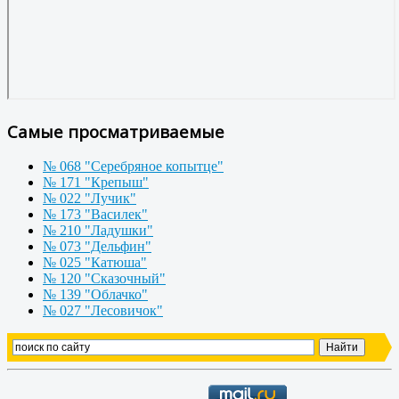
Самые просматриваемые
№ 068 "Серебряное копытце"
№ 171 "Крепыш"
№ 022 "Лучик"
№ 173 "Василек"
№ 210 "Ладушки"
№ 073 "Дельфин"
№ 025 "Катюша"
№ 120 "Сказочный"
№ 139 "Облачко"
№ 027 "Лесовичок"