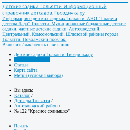
Детские садики Тольятти. Информационный
справочник детсадов. Гвоздичка.ру.
Информация о детских садиках Тольятти. АНО "Планета
детства Лада" Тольятти. Муниципальные бюджетные детские
садики, частные детские садики. Автозаводский,
Центральный, Комсомольский, Шлюзовой районы города
Тольятти. Поволжский посёлок.
Включить/выключить навигацию
Детские садики Тольятти. Гвоздичка.ру
Детсады Тольятти
Статьи
Карта сайта
Метки (условия выбора)
Вы здесь:
Каталог
/
Детсады Тольятти
/
Автозаводский район
/
№ 122 "Красное солнышко"
Печать